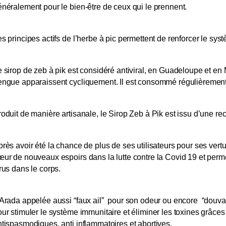
néralement pour le bien-être de ceux qui le prennent.
s principes actifs de l’herbe à pic permettent de renforcer le sy
 sirop de zeb à pik est considéré antiviral, en Guadeloupe et en 
engue apparaissent cycliquement. Il est consommé régulièrement
oduit de manière artisanale, le Sirop Zeb à Pik est issu d’une rec
rès avoir été la chance de plus de ses utilisateurs pour ses vertus
ur de nouveaux espoirs dans la lutte contre la Covid 19 et perme
rus dans le corps.
’Arada appelée aussi “faux ail” pour son odeur ou encore “douv
ur stimuler le système immunitaire et éliminer les toxines grâces
tispasmodiques, anti inflammatoires et abortives.