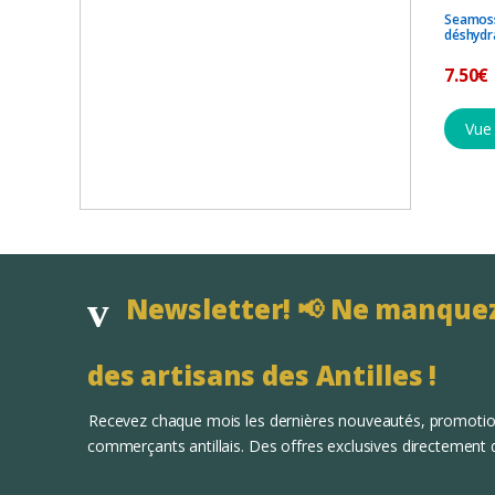
Seamoss
déshydr
7.50
€
Vue
Newsletter! 📢 Ne manquez 
des artisans des Antilles !
Recevez chaque mois les dernières nouveautés, promotio
commerçants antillais. Des offres exclusives directement d