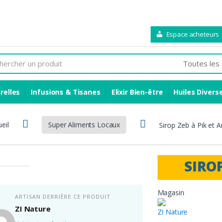
Espace acheteurs
relles
Infusions & Tisanes
Elixir Bien-être
Huiles Divers
eil
Super Aliments Locaux
Sirop Zeb à Pik et 
SIROP
Magasin
ARTISAN DERRIÈRE CE PRODUIT
ZI Nature
ZI Nature