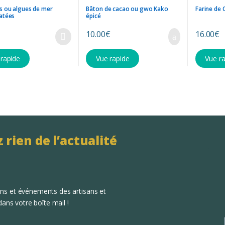
 ou algues de mer
Bâton de cacao ou gwo Kako
Farine de 
atées
épicé
10.00
€
16.00
€
 rapide
Vue rapide
Vue r
rien de l’actualité
ns et événements des artisans et
ans votre boîte mail !