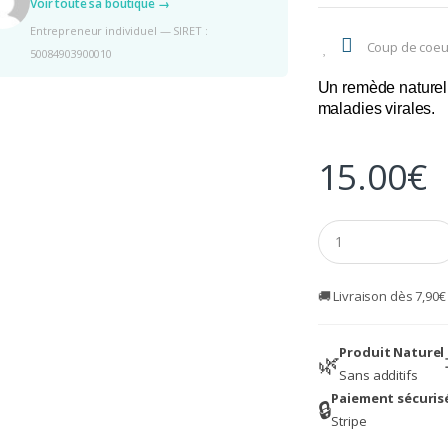
Voir toute sa boutique →
Entrepreneur individuel — SIRET :
Coup de coeu
50084903900010
Un remède naturel s
maladies virales.
15.00
€
Q
u
a
n
🚚 Livraison dès 7,90
t
i
t
Produit Naturel
y
🌿
Sans additifs
Paiement sécuris
🔒
Stripe