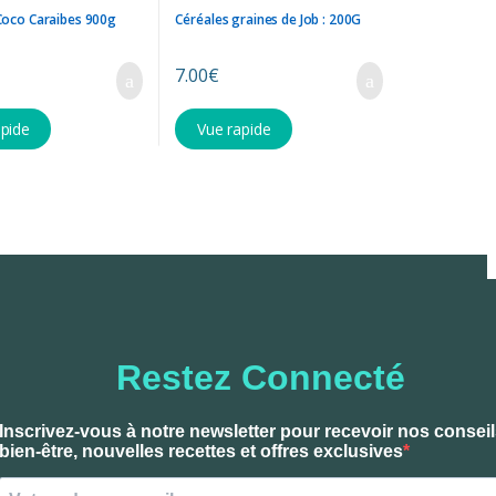
Coco Caraibes 900g
Céréales graines de Job : 200G
7.00
€
apide
Vue rapide