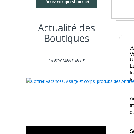
Posez vos questions ici
Actualité des
Boutiques
⚠
V
Un
LA BOX MENSUELLE
L
tr
to
Au
tr
qu
Se