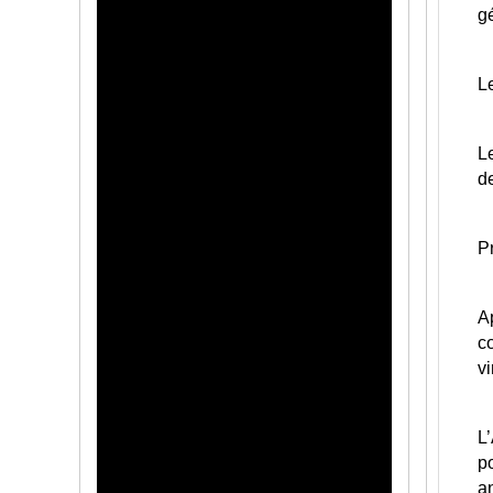
gé
Le
Le
d
Pr
Ap
cœ
vi
L
po
an