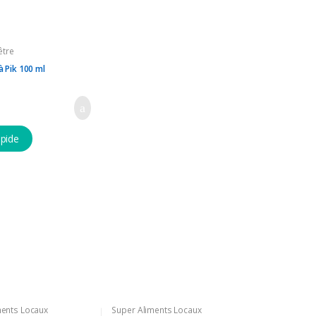
-être
à Pik 100 ml
apide
ments Locaux
Super Aliments Locaux