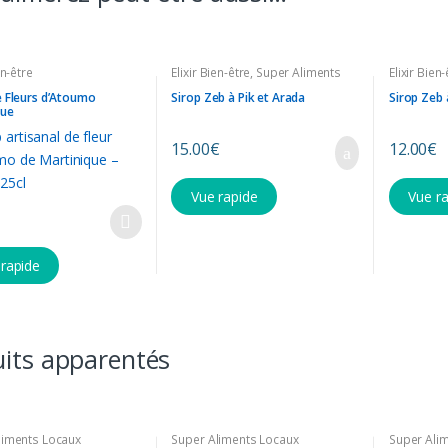
en-être
Elixir Bien-être
,
Super Aliments
Elixir Bien
Locaux
e Fleurs d’Atoumo
Sirop Zeb à Pik et Arada
Sirop Zeb 
que
15.00
€
12.00
€
Vue rapide
Vue r
 rapide
its apparentés
liments Locaux
Super Aliments Locaux
Super Ali