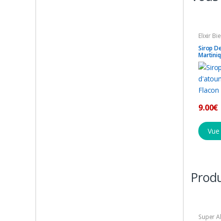
Elixir Bi
Sirop D
Martini
9.00
€
Vue
Produ
Super A