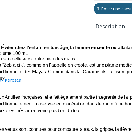
Poser une quest
Description
 Éviter chez l’enfant en bas âge, la femme enceinte ou allaita
olume 100 mL
 sirop efficace contre bien des maux !
a “Zeb a pik”, comme on l’appelle en créole, est une plante médi
aditionnelle des Mayas. Comme dans la Caraïbe, ils l’utilisent pou
ux.
x Antilles françaises, elle fait également partie intégrante de la
aditionnellement conservée en macération dans le rhum (une bonne
e c’est très amer, voire pas bon du tout !
s vertus sont connues pour combattre la toux, la grippe, la fièvre et