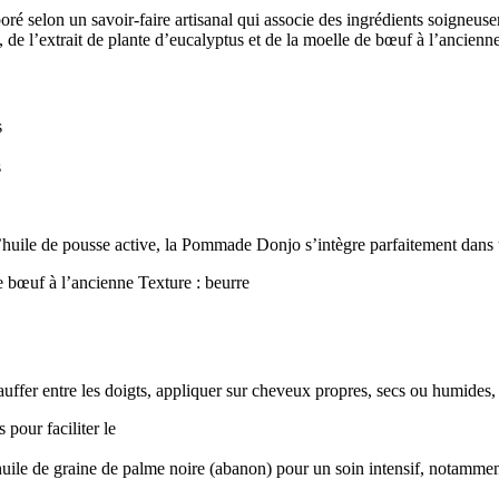
laboré selon un savoir-faire artisanal qui associe des ingrédients soign
a, de l’extrait de plante d’eucalyptus et de la moelle de bœuf à l’ancienne
s
s
huile de pousse active, la Pommade Donjo s’intègre parfaitement dans un
de bœuf à l’ancienne Texture : beurre
ffer entre les doigts, appliquer sur cheveux propres, secs ou humides, e
pour faciliter le
huile de graine de palme noire (abanon) pour un soin intensif, notammen