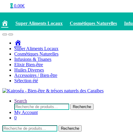
0
0.00
€
Accueil
Super Aliments Locaux
Cosmétiques Naturelles
Infu
Accueil
Super Aliments Locaux
Cosmétiques Naturelles
Infusions & Tisanes
Elixir Bien-être
Huiles Diverses
Accessoires / Bien-être
Sélection été
Search
Recherche
Recherche
pour :
My Account
0
Recherche
Recherche
pour :