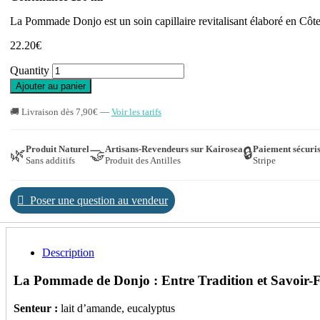
La Pommade Donjo est un soin capillaire revitalisant élaboré en Côte 
22.20
€
Quantity
Ajouter au panier
🚚 Livraison dès 7,90€ —
Voir les tarifs
Produit Naturel
Artisans-Revendeurs sur Kairosea
Paiement sécuri
🔒
🌿
🤝
Sans additifs
Produit des Antilles
Stripe
Poser une question au vendeur
Description
La Pommade de Donjo : Entre Tradition et Savoir-F
Senteur :
lait d’amande, eucalyptus