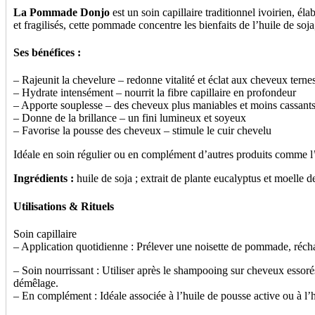
La Pommade Donjo
est un soin capillaire traditionnel ivoirien, é
et fragilisés, cette pommade concentre les bienfaits de l’huile de soj
Ses bénéfices :
– Rajeunit la chevelure – redonne vitalité et éclat aux cheveux terne
– Hydrate intensément – nourrit la fibre capillaire en profondeur
– Apporte souplesse – des cheveux plus maniables et moins cassant
– Donne de la brillance – un fini lumineux et soyeux
– Favorise la pousse des cheveux – stimule le cuir chevelu
Idéale en soin régulier ou en complément d’autres produits comme l’
Ingrédients :
huile de soja ; extrait de plante eucalyptus et moelle 
Utilisations & Rituels
Soin capillaire
– Application quotidienne : Prélever une noisette de pommade, réchau
– Soin nourrissant : Utiliser après le shampooing sur cheveux essorés 
démêlage.
– En complément : Idéale associée à l’huile de pousse active ou à l’