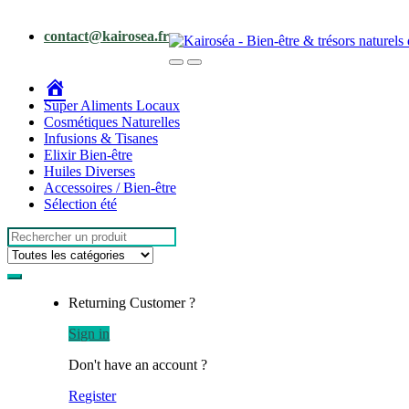
Skip
Skip
to
to
contact@kairosea.fr
navigation
content
Accueil
Super Aliments Locaux
Cosmétiques Naturelles
Infusions & Tisanes
Elixir Bien-être
Huiles Diverses
Accessoires / Bien-être
Sélection été
Search
for:
Returning Customer ?
Sign in
Don't have an account ?
Register