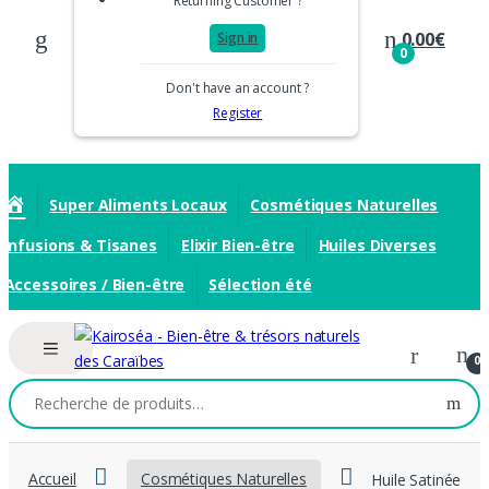
Returning Customer ?
0.00
€
Sign in
0
Don't have an account ?
Register
A
Super Aliments Locaux
Cosmétiques Naturelles
c
Infusions & Tisanes
Elixir Bien-être
Huiles Diverses
c
u
Accessoires / Bien-être
Sélection été
e
i
l
0
Recherche
pour :
Accueil
Cosmétiques Naturelles
Huile Satinée