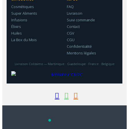
Cosmétiques
FAQ
Super Aliments
Livraison
Infusions
Suivi commande
Élixirs
Contact
Huiles
CGV
La Box du Mois
CGU
Confidentialité
Mentions légales
Livraison Colissimo — Martinique · Guadeloupe · France · Belgique