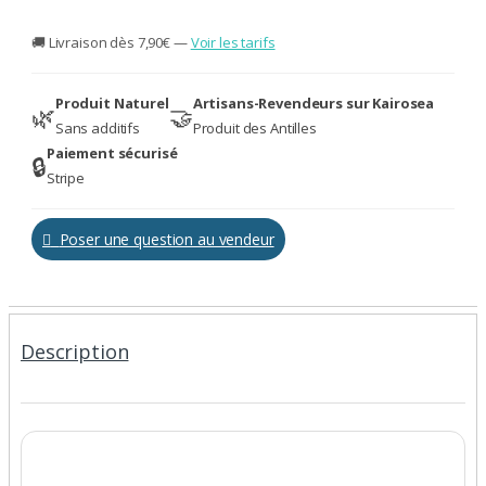
n
t
🚚 Livraison dès 7,90€ —
Voir les tarifs
i
t
y
Produit Naturel
Artisans-Revendeurs sur Kairosea
🌿
🤝
Sans additifs
Produit des Antilles
Paiement sécurisé
🔒
Stripe
Poser une question au vendeur
Description