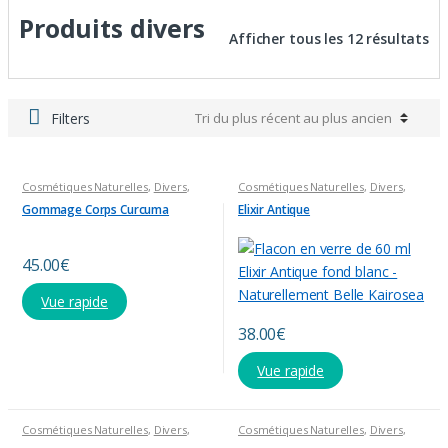
Produits divers
Afficher tous les 12 résultats
Filters
Cosmétiques Naturelles
,
Divers
,
Cosmétiques Naturelles
,
Divers
,
Produits divers
,
Visage et Corps
Elixir Bien-être
,
Huiles Diverses
,
Produits Capillaires
,
Produits divers
Gommage Corps Curcuma
Elixir Antique
45.00
€
Vue rapide
38.00
€
Vue rapide
Cosmétiques Naturelles
,
Divers
,
Cosmétiques Naturelles
,
Divers
,
Huiles Diverses
,
Produits
Huiles Diverses
,
Produits