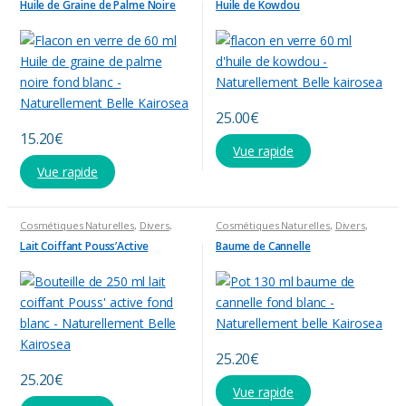
Capillaires
,
Produits divers
Capillaires
,
Produits divers
Huile de Graine de Palme Noire
Huile de Kowdou
25.00
€
15.20
€
Vue rapide
Vue rapide
Cosmétiques Naturelles
,
Divers
,
Cosmétiques Naturelles
,
Divers
,
Produits divers
Produits divers
Lait Coiffant Pouss’Active
Baume de Cannelle
25.20
€
25.20
€
Vue rapide