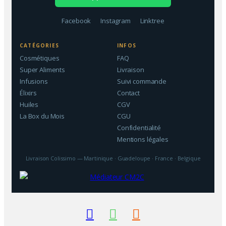
Facebook
Instagram
Linktree
CATÉGORIES
INFOS
Cosmétiques
FAQ
Super Aliments
Livraison
Infusions
Suivi commande
Élixirs
Contact
Huiles
CGV
La Box du Mois
CGU
Confidentialité
Mentions légales
Livraison Colissimo — Martinique · Guadeloupe · France · Belgique