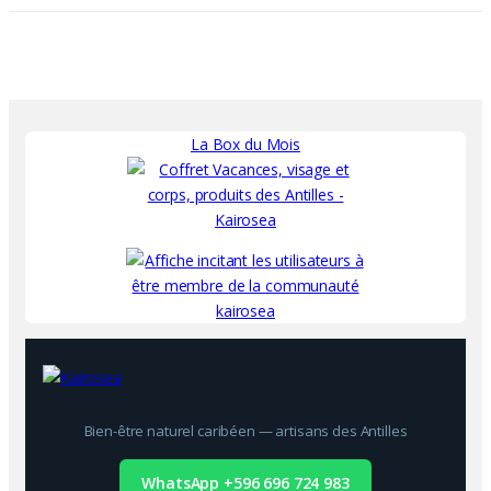
La Box du Mois
Bien-être naturel caribéen — artisans des Antilles
WhatsApp +596 696 724 983