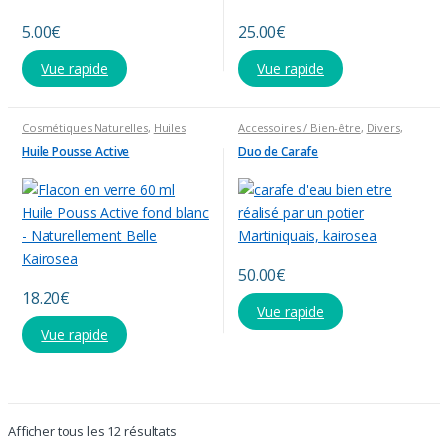
5.00
€
25.00
€
Vue rapide
Vue rapide
Cosmétiques Naturelles
,
Huiles
Accessoires / Bien-être
,
Divers
,
Diverses
,
Produits divers
Produits divers
Huile Pousse Active
Duo de Carafe
50.00
€
18.20
€
Vue rapide
Vue rapide
Afficher tous les 12 résultats