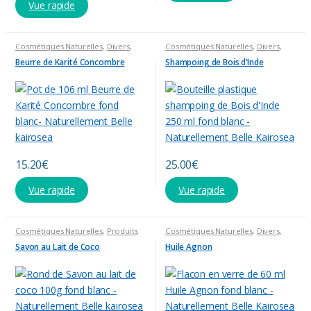
Vue rapide
Cosmétiques Naturelles
,
Divers
,
Cosmétiques Naturelles
,
Divers
,
Produits divers
,
Sélection été
Produits divers
Beurre de Karité Concombre
Shampoing de Bois d’Inde
15.20
€
25.00
€
Vue rapide
Vue rapide
Cosmétiques Naturelles
,
Produits
Cosmétiques Naturelles
,
Divers
,
divers
Huiles Diverses
,
Produits divers
Savon au Lait de Coco
Huile Agnon