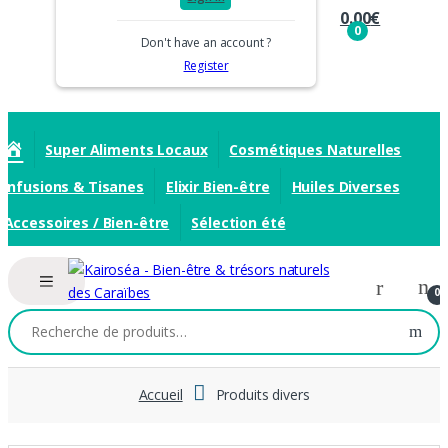
0.00
€
0
Don't have an account ?
Register
A
Super Aliments Locaux
Cosmétiques Naturelles
c
Infusions & Tisanes
Elixir Bien-être
Huiles Diverses
c
u
Accessoires / Bien-être
Sélection été
e
i
l
0
Recherche
pour :
Accueil
Produits divers