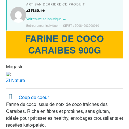
ARTISAN DERRIÈRE CE PRODUIT
ZI Nature
Voir toute sa boutique →
Entrepreneur individuel — SIRET : 50084903900010
FARINE DE COCO
CARAIBES 900G
Magasin
ZI Nature
Coup de coeur
Farine de coco issue de noix de coco fraîches des
Caraïbes. Riche en fibres et protéines, sans gluten,
idéale pour pâtisseries healthy, enrobages croustillants et
recettes keto/paléo.