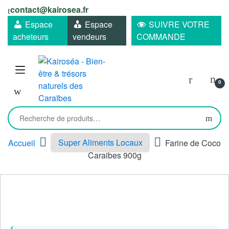
Skip
Skip
contact@kairosea.fr
to
to
Espace
Espace
SUIVRE VOTRE
navigation
content
acheteurs
vendeurs
COMMANDE
0
Recherche
pour :
Accueil
Super Aliments Locaux
Farine de Coco
Caraibes 900g