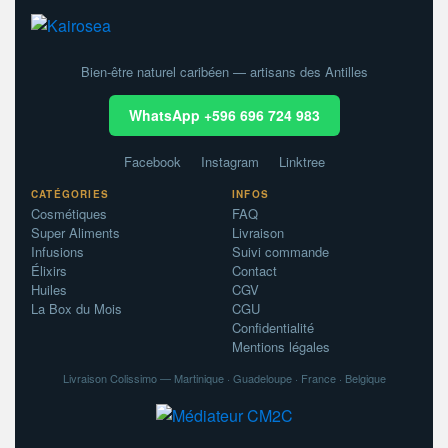
Bien-être naturel caribéen — artisans des Antilles
WhatsApp +596 696 724 983
Facebook
Instagram
Linktree
CATÉGORIES
INFOS
Cosmétiques
FAQ
Super Aliments
Livraison
Infusions
Suivi commande
Élixirs
Contact
Huiles
CGV
La Box du Mois
CGU
Confidentialité
Mentions légales
Livraison Colissimo — Martinique · Guadeloupe · France · Belgique