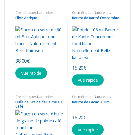
Cosmétiques Naturelles
,
Cosmétiques Naturelles
,
Divers
,
Elixir Bien-être
,
Huiles
Divers
,
Sélection été
,
Elixir Antique
Beurre de Karité Concombre
Diverses
,
Produits Capillaires
,
Produits divers
Produits divers
38.00
€
15.20
€
Vue rapide
Vue rapide
Cosmétiques Naturelles
,
Cosmétiques Naturelles
,
Divers
,
Huiles Diverses
,
Visage et Corps
Huile de Graine de Palme au
Beurre de Cacao 130ml
Produits Capillaires
Café
15.20
€
Vue rapide