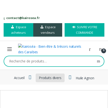
Skip
Skip
contact@kairosea.fr
to
to
navigation
content
Espace
Espace
SUIVRE VOTRE
acheteurs
vendeurs
COMMANDE
0
Recherche
pour :
Accueil
Produits divers
Huile Agnon