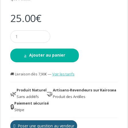
25.00
€
Q
u
a
n
t
Ajouter au panier
i
t
y
🚚 Livraison dès 7,90€ —
Voir les tarifs
Produit Naturel
Artisans-Revendeurs sur Kairosea
🌿
🤝
Sans additifs
Produit des Antilles
Paiement sécurisé
🔒
Stripe
Poser une question au vendeur