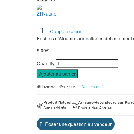
ZI Nature
Coup de coeur
Feuilles d’Atoumo aromatisées délicatement 
8.00
€
Quantity
Ajouter au panier
🚚 Livraison dès 7,90€ —
Voir les tarifs
Produit Naturel
Artisans-Revendeurs sur Kair
🌿
🤝
Sans additifs
Produit des Antilles
Poser une question au vendeur