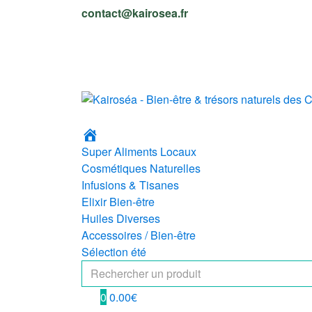
Skip
Skip
contact@kairosea.fr
to
to
navigation
content
Accueil
Super Aliments Locaux
Cosmétiques Naturelles
Infusions & Tisanes
Elixir Bien-être
Huiles Diverses
Accessoires / Bien-être
Sélection été
Search
for:
0
0.00
€