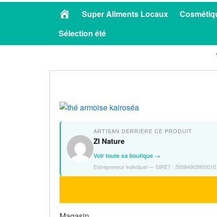
Accueil
Super Aliments Locaux
Cosmétiqu
Sélection été
ARTISAN DERRIÈRE CE PRODUIT
ZI Nature
Voir toute sa boutique →
Entrepreneur individuel — SIRET : 50084903900010
Magasin