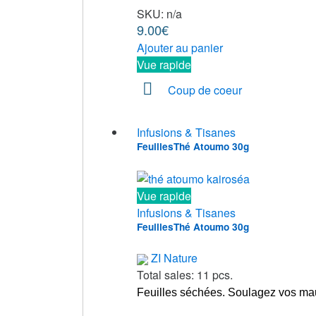
SKU: n/a
9.00
€
Ajouter au panier
Vue rapide
Coup de coeur
Infusions & Tisanes
FeuillesThé Atoumo 30g
Vue rapide
Infusions & Tisanes
FeuillesThé Atoumo 30g
ZI Nature
Total sales: 11 pcs.
Feuilles séchées. Soulagez vos mau