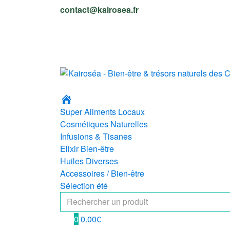
Skip
Skip
contact@kairosea.fr
to
to
navigation
content
Accueil
Super Aliments Locaux
Cosmétiques Naturelles
Infusions & Tisanes
Elixir Bien-être
Huiles Diverses
Accessoires / Bien-être
Sélection été
Search
for:
0
0.00
€