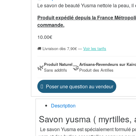
Le savon de beauté Yusma nettoie la peau, il é
Produit expédié depuis la France Métropoli
commande.
10.00
€
🚚 Livraison dès 7,90€ —
Voir les tarifs
Produit Naturel
Artisans-Revendeurs sur Kair
🌿
🤝
Sans additifs
Produit des Antilles
Poser une question au vendeur
Description
Savon yusma ( myrtilles, 
Le savon Yusma est spécialement formulé pour 