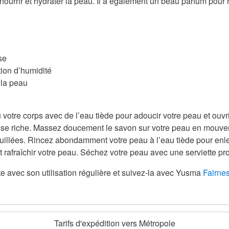
nourrir et hydrater la peau. Il a également un beau parfum pour r
se
tion d’humidité
 la peau
 votre corps avec de l’eau tiède pour adoucir votre peau et ouv
se riche. Massez doucement le savon sur votre peau en mouveme
uillées. Rincez abondamment votre peau à l’eau tiède pour enle
t rafraîchir votre peau. Séchez votre peau avec une serviette pr
te avec son utilisation régulière et suivez-la avec Yusma
Fairne
Tarifs d'expédition vers Métropole