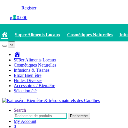
Register
0
0.00
€
Accueil
Super Aliments Locaux
Cosmétiques Naturelles
Infu
Accueil
Super Aliments Locaux
Cosmétiques Naturelles
Infusions & Tisanes
Elixir Bien-être
Huiles Diverses
Accessoires / Bien-être
Sélection été
Search
Recherche
Recherche
pour :
My Account
0