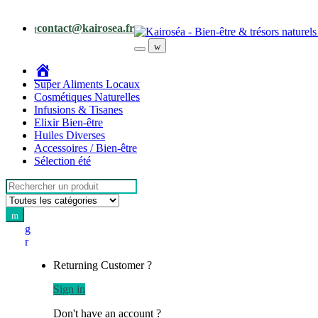
Skip
Skip
to
to
contact@kairosea.fr
navigation
content
Accueil
Super Aliments Locaux
Cosmétiques Naturelles
Infusions & Tisanes
Elixir Bien-être
Huiles Diverses
Accessoires / Bien-être
Sélection été
Search
for:
Returning Customer ?
Sign in
Don't have an account ?