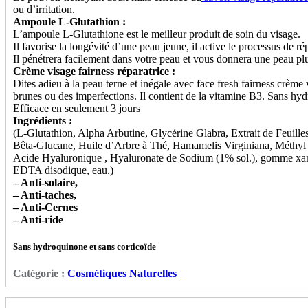
ou d’irritation.
Ampoule L-Glutathion :
L’ampoule L-Glutathione est le meilleur produit de soin du visage.
Il favorise la longévité d’une peau jeune, il active le processus de ré
Il pénétrera facilement dans votre peau et vous donnera une peau plu
Crème visage fairness réparatrice :
Dites adieu à la peau terne et inégale avec face fresh fairness crème 
brunes ou des imperfections. Il contient de la vitamine B3. Sans hyd
Efficace en seulement 3 jours
Ingrédients :
(L-Glutathion, Alpha Arbutine, Glycérine Glabra, Extrait de Feuille
Bêta-Glucane, Huile d’Arbre à Thé, Hamamelis Virginiana, Méthy
Acide Hyaluronique , Hyaluronate de Sodium (1% sol.), gomme xant
EDTA disodique, eau.)
– Anti-solaire,
– Anti-taches,
– Anti-Cernes
– Anti-ride
Sans hydroquinone et sans corticoïde
Catégorie :
Cosmétiques Naturelles