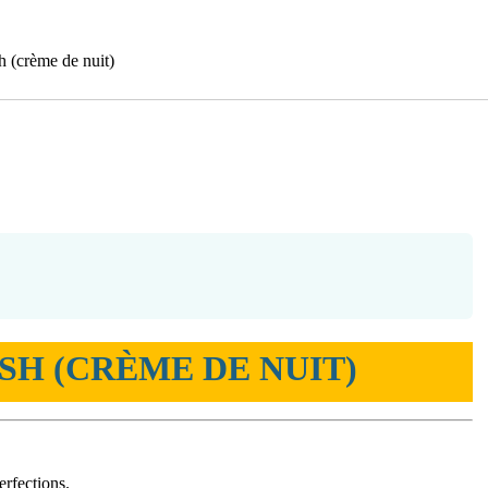
h (crème de nuit)
SH (CRÈME DE NUIT)
erfections.