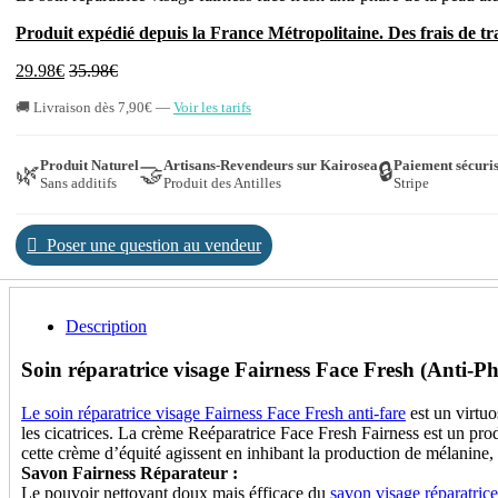
Produit expédié depuis la France Métropolitaine. Des frais de 
29.98
€
35.98
€
🚚 Livraison dès 7,90€ —
Voir les tarifs
Produit Naturel
Artisans-Revendeurs sur Kairosea
Paiement sécuri
🔒
🌿
🤝
Sans additifs
Produit des Antilles
Stripe
Poser une question au vendeur
Description
Soin réparatrice visage Fairness Face Fresh (Anti-Ph
Le soin réparatrice visage Fairness Face Fresh anti-fare
est un virtuo
les cicatrices. La crème Reéparatrice Face Fresh Fairness est un prod
cette crème d’équité agissent en inhibant la production de mélanine, 
Savon Fairness Réparateur :
Le pouvoir nettoyant doux mais éfficace du
savon visage réparatrice 