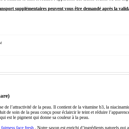
transport supplémentaires peuvent vous être demandé après la vali
sé
are)
se de l’attractivité de la peau. Il contient de la vitamine b3, la niacinam
uit de soin de la peau conçu pour éclaircir le teint et réduire l’apparen
qui est le pigment qui donne sa couleur à la peau.
fairness face fresh
. Notre savon est enrichi d’ingrédients naturels qui a