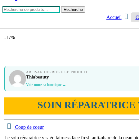
Recherche
Recherche
pour :
Accueil
C
-
17%
ARTISAN DERRIÈRE CE PRODUIT
Thiabeauty
Voir toute sa boutique →
SOIN RÉPARATRICE 
Coup de coeur
Le soin réparatrice visage fairness face fresh anti-phare de la peau aid