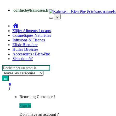
Skip
Skip
to
to
contact@kairosea.fr
navigation
content
Accueil
Super Aliments Locaux
Cosmétiques Naturelles
Infusions & Tisanes
Elixir Bien-être
Huiles Diverses
Accessoires / Bien-être
Sélection été
Search
for:
Returning Customer ?
Sign in
Don't have an account ?