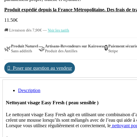
Produit expédié depuis la France Métropolitaine. Des frais de 
11.50
€
🚚 Livraison dès 7,90€ —
Voir les tarifs
Produit Naturel
Artisans-Revendeurs sur Kairosea
Paiement sécuri
🔒
🌿
🤝
Sans additifs
Produit des Antilles
Stripe
Poser une question au vendeur
Description
Nettoyant visage Easy Fresh ( peau sensible )
Le nettoyant visage Easy Fresh agit en utilisant une combinaison d’ag
créent une mousse lorsqu’ils sont mélangés avec de l’eau qui aide à en
Lorsque vous utilisez régulièrement et correctement, le
nettoyant pou