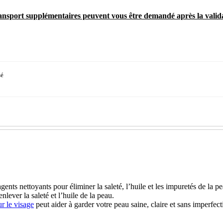
transport supplémentaires peuvent vous être demandé après la vali
sé
ents nettoyants pour éliminer la saleté, l’huile et les impuretés de la 
lever la saleté et l’huile de la peau.
r le visage
peut aider à garder votre peau saine, claire et sans imperfecti