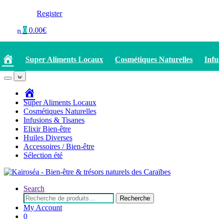
Register
0
0.00
€
Accueil
Super Aliments Locaux
Cosmétiques Naturelles
Infu
Accueil
Super Aliments Locaux
Cosmétiques Naturelles
Infusions & Tisanes
Elixir Bien-être
Huiles Diverses
Accessoires / Bien-être
Sélection été
Search
Recherche
Recherche
pour :
My Account
0